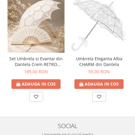
Set Umbrela si Evantai din
Umbrela Eleganta Alba
Dantela Crem RETRO
CHARM din Dantela
ROMANCE
189,00 RON
59,00 RON
ADAUGA IN COS
ADAUGA IN COS
SOCIAL
Urmareste-ne in social media