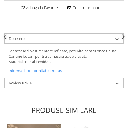
Decoratiuni Craciun
Adauga la Favorite
Cere informatii
Sweet Wonderland
Crengute Decorative
Decoratiuni Muzicale
Decoratiuni Luminoase
Descriere
Coronite & Ghirlande
Aromaterapie Craciun
Set accesorii vestimentare rafinate, potrivite pentru orice tinuta
Felicitari, Cutii si Pungi de Cadou
Contine butoni pentru camasa si ac de cravata
Material : metal inoxidabil
Informatii conformitate produs
Review-uri
(0)
PRODUSE SIMILARE