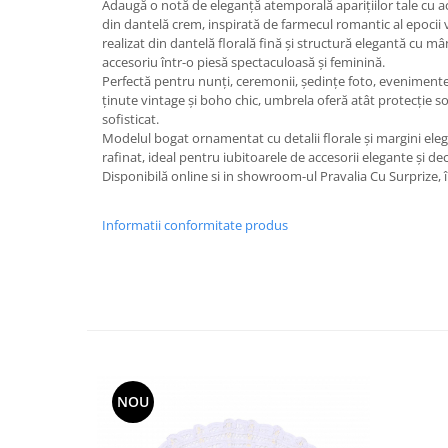
Adaugă o notă de eleganță atemporală aparițiilor tale cu 
Decoratiuni Craciun
din dantelă crem, inspirată de farmecul romantic al epocii v
Sweet Wonderland
realizat din dantelă florală fină și structură elegantă cu 
accesoriu într-o piesă spectaculoasă și feminină.
Crengute Decorative
Perfectă pentru nunți, ceremonii, ședințe foto, evenimente
Decoratiuni Muzicale
ținute vintage și boho chic, umbrela oferă atât protecție sol
Decoratiuni Luminoase
sofisticat.
Modelul bogat ornamentat cu detalii florale și margini ele
Coronite & Ghirlande
rafinat, ideal pentru iubitoarele de accesorii elegante și de
Aromaterapie Craciun
Disponibilă online si in showroom-ul Pravalia Cu Surprize, î
Felicitari, Cutii si Pungi de Cadou
Informatii conformitate produs
NOU