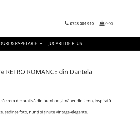
0723 084 910
0,00
URI & PAPETARIE
JUCARII DE PLUS
re RETRO ROMANCE din Dantela
lă crem decorativă din bumbac și mâner din lemn, inspirată
, ședințe foto, nunți și ținute vintage-elegante.