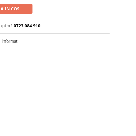
A IN COS
ajutor?
0723 084 910
informatii