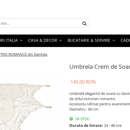
RI ITALIA
CASA & DECOR
BUCATARIE & SERVIRE
CADO
ETRO ROMANCE din Dantela
Umbrela Crem de Soa
145,00 RON
Umbrelă elegantă de soare cu dante
de stilul victorian romantic.
Accesoriu rafinat pentru evenimente
Diametru : 80 cm
IN STOC
Durata de livrare:
24 - 48 ore