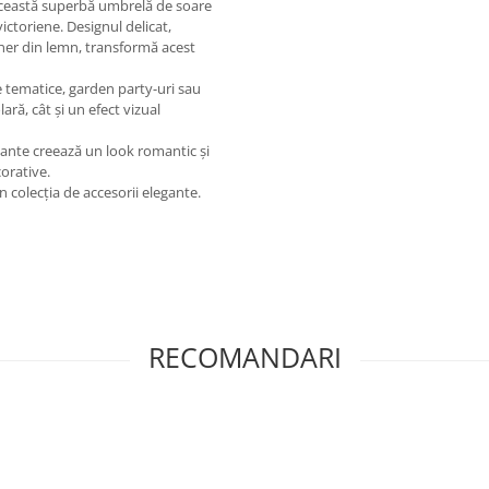
această superbă umbrelă de soare
ictoriene. Designul delicat,
mâner din lemn, transformă acest
 tematice, garden party-uri sau
ară, cât și un efect vizual
gante creează un look romantic și
corative.
n colecția de accesorii elegante.
RECOMANDARI