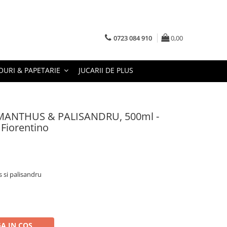
0723 084 910
0,00
URI & PAPETARIE
JUCARII DE PLUS
SMANTHUS & PALISANDRU, 500ml -
 Fiorentino
 si palisandru
A IN COS