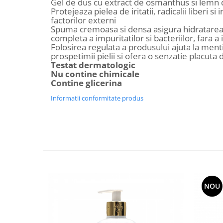
Gel de dus cu extract de osmanthus si lemn 
Decoratiuni Craciun
Protejeaza pielea de iritatii, radicalii liberi si
factorilor externi
Sweet Wonderland
Spuma cremoasa si densa asigura hidratarea p
Crengute Decorative
completa a impuritatilor si bacteriilor, fara a
Decoratiuni Muzicale
Folosirea regulata a produsului ajuta la mentin
prospetimii pielii si ofera o senzatie placuta d
Decoratiuni Luminoase
Testat dermatologic
Coronite & Ghirlande
Nu contine chimicale
Contine glicerina
Aromaterapie Craciun
Felicitari, Cutii si Pungi de Cadou
Informatii conformitate produs
NOU