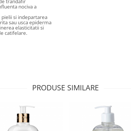
de trandafir
 influenta nociva a
ielii si indepartarea
 irita sau usca epiderma
erea elasticitatii si
e catifelare.
PRODUSE SIMILARE