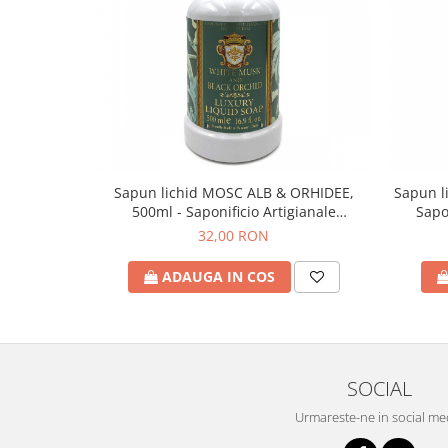
Sapun lichid MOSC ALB & ORHIDEE,
Sapun l
500ml - Saponificio Artigianale
Sapo
Fiorentino
32,00 RON
ADAUGA IN COS
SOCIAL
Urmareste-ne in social me