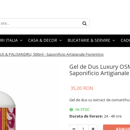
RI ITALIA
CASA & DECOR
BUCATARIE & SERVIRE
CADO
 & PALISANDRU, 500ml - Saponificio Artigianale Fiorentino
Gel de Dus Luxury O
Saponificio Artigianale
35,00 RON
Gel de dus cu extract de osmanthus
IN STOC
Durata de livrare:
24 - 48 ore
ADAUG