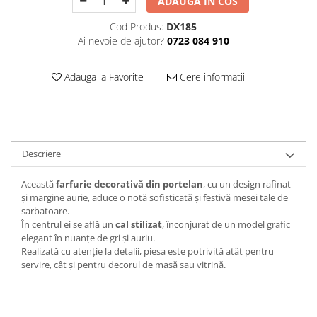
ADAUGA IN COS
Decoratiuni Craciun
Cod Produs:
DX185
Sweet Wonderland
Ai nevoie de ajutor?
0723 084 910
Crengute Decorative
Decoratiuni Muzicale
Adauga la Favorite
Cere informatii
Decoratiuni Luminoase
Coronite & Ghirlande
Aromaterapie Craciun
Felicitari, Cutii si Pungi de Cadou
Descriere
Această
farfurie decorativă din portelan
, cu un design rafinat
și margine aurie, aduce o notă sofisticată și festivă mesei tale de
sarbatoare.
În centrul ei se află un
cal stilizat
, înconjurat de un model grafic
elegant în nuanțe de gri și auriu.
Realizată cu atenție la detalii, piesa este potrivită atât pentru
servire, cât și pentru decorul de masă sau vitrină.