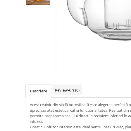
Fructiere & Cosuri
Papioane Cu Model
Pahare
De Birou
Cravate
Accesorii Bar
Textile
Cravate Ascot Matase
Accesorii Servire Argintate
Esarfe Matase & Vascoza
Cutii Muzicale
Depozitare Alimente &
Bretele
Mic Mobilier & Organizare
Condimente
Palarii
Aromaterapie
Utile In Bucatarie
Butoni & Ace De Cravata
De Gradina
Bijuterii
De Sezon
Portofele & Genti
Esarfe Toamna & Iarna
Primavara & Paste
ACCESORII UTILE
De Toamna
De Craciun
Review-uri
(0)
Descriere
Figurine Spargatorul De Nuci
Figurine & Plusuri
Acest ceainic din sticlă borosilicată este alegerea perfectă p
apreciază atât estetica, cât și funcționalitatea. Realizat din
Servire Masa Craciun
permite prepararea ceaiului direct în recipient, oferind în a
Decoratiuni Brad
infuziei.
Dotat cu infuzor interior, este ideal pentru ceaiuri vrac, pl
Cani & Cesti Craciun