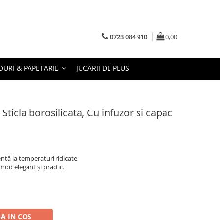
0723 084 910
0,00
URI & PAPETARIE
JUCARII DE PLUS
Sticla borosilicata, Cu infuzor si capac
tentă la temperaturi ridicate
mod elegant și practic.
A IN COS