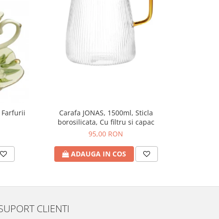
NOU
 Farfurii
Carafa JONAS, 1500ml, Sticla
Set 6 Pah
borosilicata, Cu filtru si capac
95,00 RON
ADAUGA IN COS
A
SUPORT CLIENTI