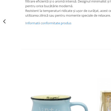
filtrare eficientă și o aromă intensă. Designul minimalist și 
Decoratiuni Craciun
pentru orice bucătărie modernă.
Sweet Wonderland
Rezistent la temperaturi ridicate și ușor de curățat, acest c
utilizarea zilnică sau pentru momente speciale de relaxare.
Crengute Decorative
Decoratiuni Muzicale
Informatii conformitate produs
Decoratiuni Luminoase
Coronite & Ghirlande
Aromaterapie Craciun
Felicitari, Cutii si Pungi de Cadou