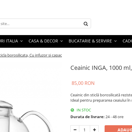
RI ITALIA
CASA & DECOR
BUCATARIE & SERVIRE
CADO
icla borosilicata, Cu infuzor si capac
Ceainic INGA, 1000 ml, 
85,00 RON
Ceainic din sticlă borosilicată rezis
Ideal pentru prepararea ceaiului în 
IN STOC
Durata de livrare:
24 - 48 ore
ADAUG