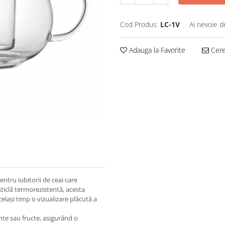
Cod Produs:
LC-1V
Ai nevoie d
Adauga la Favorite
Cere 
entru iubitorii de ceai care
 sticlă termorezistentă, acesta
celași timp o vizualizare plăcută a
ante sau fructe, asigurând o