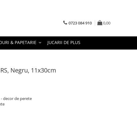
0723 084 910
0,00
URI & PAPETARIE
JUCARII DE PLUS
ERS, Negru, 11x30cm
 - decor de perete
ete