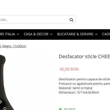
RI ITALIA
CASA & DECOR
BUCATARIE & SERVIRE
CADO
RS, Negru, 11x30cm
Desfacator sticle CHE
45,00 RON
Deschizator pentru capace de sticle
Prevazut cu agatatoare pentru per
Material : lemn si metal
Dimensiuni : 5/11x4.5x30cm
IN STOC