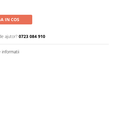
A IN COS
de ajutor?
0723 084 910
informatii