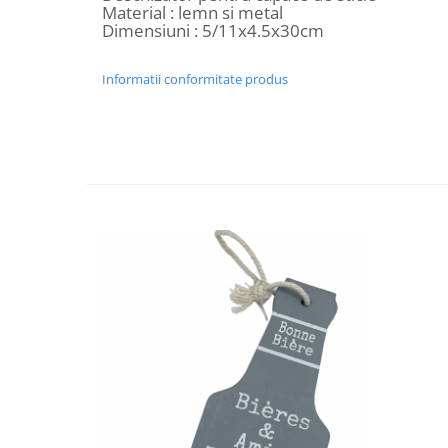
Material : lemn si metal
Decoratiuni Craciun
Dimensiuni : 5/11x4.5x30cm
Sweet Wonderland
Crengute Decorative
Informatii conformitate produs
Decoratiuni Muzicale
Decoratiuni Luminoase
Coronite & Ghirlande
Aromaterapie Craciun
Felicitari, Cutii si Pungi de Cadou