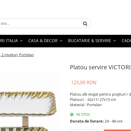
RI ITALIA
CASA & DECOR
BUCATARIE & SERVIRE
CADO
 2 niveluri, Portelan
Platou servire VICTORIA
125,00 RON
Platou alb etajat pentru prajituri / 
Platouri : 32x11/ 27x15 cm
Material : Portelan
IN STOC
Durata de livrare:
24 - 48 ore