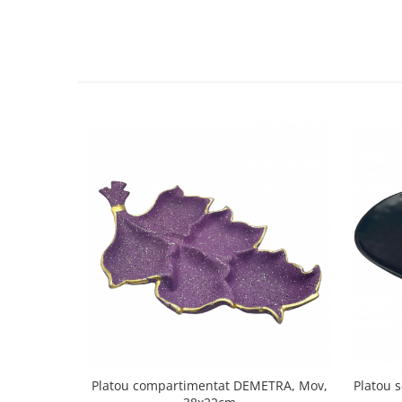
Decoratiuni Craciun
Sweet Wonderland
Crengute Decorative
Decoratiuni Muzicale
Decoratiuni Luminoase
Coronite & Ghirlande
Aromaterapie Craciun
Felicitari, Cutii si Pungi de Cadou
Platou compartimentat DEMETRA, Mov,
Platou 