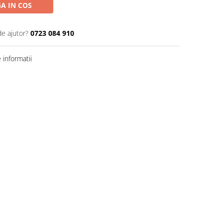
A IN COS
de ajutor?
0723 084 910
informatii