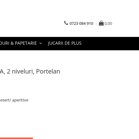
0723 084 910
0,00
URI & PAPETARIE
JUCARII DE PLUS
, 2 niveluri, Portelan
desert/ aperitive