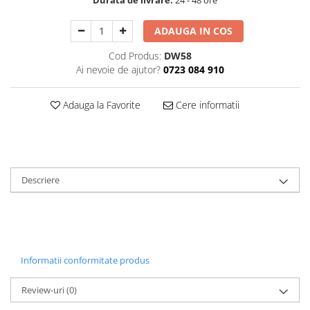
Durata de livrare:
24 - 48 ore
Decoratiuni Craciun
Sweet Wonderland
ADAUGA IN COS
Crengute Decorative
Cod Produs:
DW58
Decoratiuni Muzicale
Ai nevoie de ajutor?
0723 084 910
Decoratiuni Luminoase
Coronite & Ghirlande
Adauga la Favorite
Cere informatii
Aromaterapie Craciun
Felicitari, Cutii si Pungi de Cadou
Descriere
Informatii conformitate produs
Review-uri
(0)