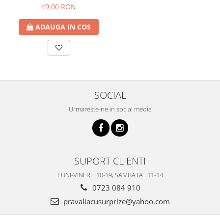
Verde, 150ml
49,00 RON
ADAUGA IN COS
SOCIAL
Urmareste-ne in social media
SUPORT CLIENTI
LUNI-VINERI : 10-19; SAMBATA : 11-14
0723 084 910
pravaliacusurprize@yahoo.com