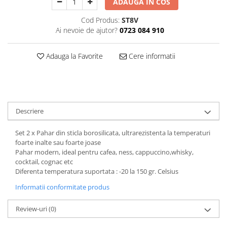
ADAUGA IN COS
Decoratiuni Craciun
Cod Produs:
ST8V
Sweet Wonderland
Ai nevoie de ajutor?
0723 084 910
Crengute Decorative
Decoratiuni Muzicale
Adauga la Favorite
Cere informatii
Decoratiuni Luminoase
Coronite & Ghirlande
Aromaterapie Craciun
Felicitari, Cutii si Pungi de Cadou
Descriere
Set 2 x Pahar din sticla borosilicata, ultrarezistenta la temperaturi
foarte inalte sau foarte joase
Pahar modern, ideal pentru cafea, ness, cappuccino,whisky,
cocktail, cognac etc
Diferenta temperatura suportata : -20 la 150 gr. Celsius
Informatii conformitate produs
Review-uri
(0)