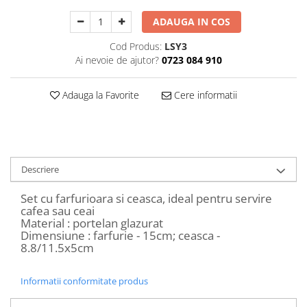
Decoratiuni Craciun
ADAUGA IN COS
Sweet Wonderland
Crengute Decorative
Cod Produs:
LSY3
Ai nevoie de ajutor?
0723 084 910
Decoratiuni Muzicale
Decoratiuni Luminoase
Adauga la Favorite
Cere informatii
Coronite & Ghirlande
Aromaterapie Craciun
Felicitari, Cutii si Pungi de Cadou
Descriere
Set cu farfurioara si ceasca, ideal pentru servire
cafea sau ceai
Material : portelan glazurat
Dimensiune : farfurie - 15cm; ceasca -
8.8/11.5x5cm
Informatii conformitate produs