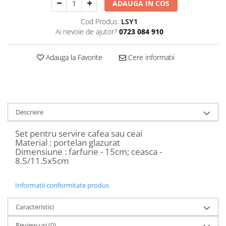
ADAUGA IN COS
Decoratiuni Craciun
Sweet Wonderland
Cod Produs:
LSY1
Ai nevoie de ajutor?
0723 084 910
Crengute Decorative
Decoratiuni Muzicale
Adauga la Favorite
Cere informatii
Decoratiuni Luminoase
Coronite & Ghirlande
Aromaterapie Craciun
Felicitari, Cutii si Pungi de Cadou
Descriere
Set pentru servire cafea sau ceai
Material : portelan glazurat
Dimensiune : farfurie - 15cm; ceasca -
8.5/11.5x5cm
Informatii conformitate produs
Caracteristici
Review-uri
(0)