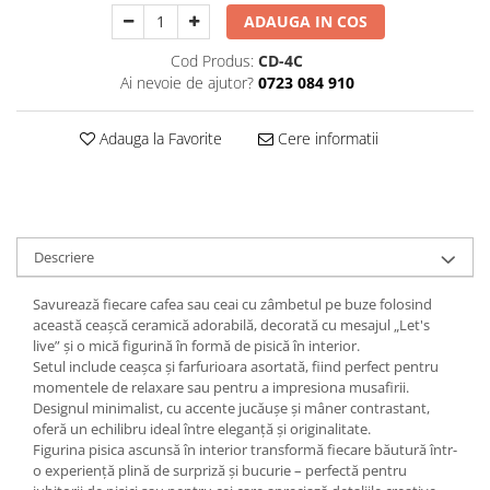
Decoratiuni Craciun
ADAUGA IN COS
Sweet Wonderland
Cod Produs:
CD-4C
Crengute Decorative
Ai nevoie de ajutor?
0723 084 910
Decoratiuni Muzicale
Decoratiuni Luminoase
Adauga la Favorite
Cere informatii
Coronite & Ghirlande
Aromaterapie Craciun
Felicitari, Cutii si Pungi de Cadou
Descriere
Savurează fiecare cafea sau ceai cu zâmbetul pe buze folosind
această ceașcă ceramică adorabilă, decorată cu mesajul „Let's
live” și o mică figurină în formă de pisică în interior.
Setul include ceașca și farfurioara asortată, fiind perfect pentru
momentele de relaxare sau pentru a impresiona musafirii.
Designul minimalist, cu accente jucăușe și mâner contrastant,
oferă un echilibru ideal între eleganță și originalitate.
Figurina pisica ascunsă în interior transformă fiecare băutură într-
o experiență plină de surpriză și bucurie – perfectă pentru