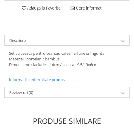
Decoratiuni Craciun
Adauga la Favorite
Cere informatii
Sweet Wonderland
Crengute Decorative
Decoratiuni Muzicale
Decoratiuni Luminoase
Descriere
Coronite & Ghirlande
Aromaterapie Craciun
Set cu ceasca pentru ceai sau cafea, farfurie si lingurita
Felicitari, Cutii si Pungi de Cadou
Material : portelan / bambus
Dimensiune : farfurie - 14cm / ceasca - 9.5/13x6cm
Informatii conformitate produs
Review-uri
(0)
PRODUSE SIMILARE