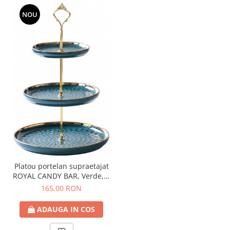
NOU
Platou portelan supraetajat
ROYAL CANDY BAR, Verde, 3
niveluri
165,00 RON
ADAUGA IN COS