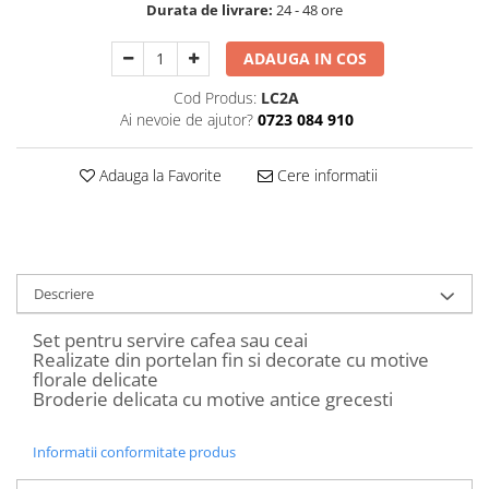
Durata de livrare:
24 - 48 ore
Decoratiuni Craciun
Sweet Wonderland
ADAUGA IN COS
Crengute Decorative
Cod Produs:
LC2A
Decoratiuni Muzicale
Ai nevoie de ajutor?
0723 084 910
Decoratiuni Luminoase
Coronite & Ghirlande
Adauga la Favorite
Cere informatii
Aromaterapie Craciun
Felicitari, Cutii si Pungi de Cadou
Descriere
Set pentru servire cafea sau ceai
Realizate din portelan fin si decorate cu motive
florale delicate
Broderie delicata cu motive antice grecesti
Informatii conformitate produs