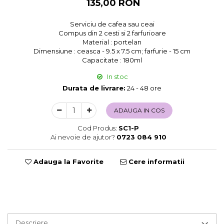
135,00 RON
Sweet Wonderland
Crengute Decorative
Serviciu de cafea sau ceai
Compus din 2 cesti si 2 farfurioare
Decoratiuni Muzicale
Material : portelan
Decoratiuni Luminoase
Dimensiune : ceasca - 9.5 x 7.5 cm; farfurie - 15 cm
Coronite & Ghirlande
Capacitate : 180ml
Aromaterapie Craciun
In stoc
Felicitari, Cutii si Pungi de Cadou
Durata de livrare:
24 - 48 ore
ADAUGA IN COS
Cod Produs:
SC1-P
Ai nevoie de ajutor?
0723 084 910
Adauga la Favorite
Cere informatii
Descriere