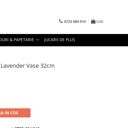
0723 084 910
0,00
URI & PAPETARIE
JUCARII DE PLUS
a Lavender Vase 32cm
A IN COS