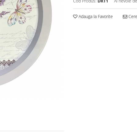
Cod Produs:
DRT1
Ai nevoie de
Adauga la Favorite
Cere 