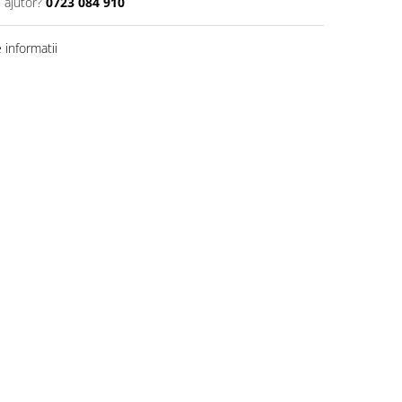
 ajutor?
0723 084 910
informatii