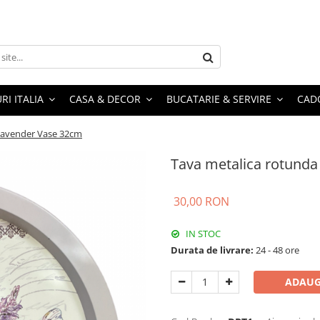
RI ITALIA
CASA & DECOR
BUCATARIE & SERVIRE
CADO
Lavender Vase 32cm
Tava metalica rotund
30,00 RON
IN STOC
Durata de livrare:
24 - 48 ore
ADAUG