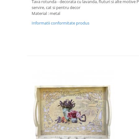
Tava rotunda - decorata cu lavanda, fluturi si alte motive 
Decoratiuni Craciun
servire, cat si pentru decor
Sweet Wonderland
Material : metal
Crengute Decorative
Informatii conformitate produs
Decoratiuni Muzicale
Decoratiuni Luminoase
Coronite & Ghirlande
Aromaterapie Craciun
Felicitari, Cutii si Pungi de Cadou