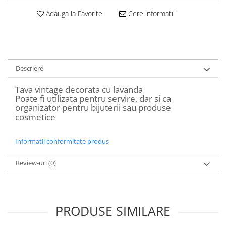
Decoratiuni Craciun
Adauga la Favorite
Cere informatii
Sweet Wonderland
Crengute Decorative
Decoratiuni Muzicale
Decoratiuni Luminoase
Descriere
Coronite & Ghirlande
Aromaterapie Craciun
Tava vintage decorata cu lavanda
Poate fi utilizata pentru servire, dar si ca
Felicitari, Cutii si Pungi de Cadou
organizator pentru bijuterii sau produse
cosmetice
Informatii conformitate produs
Review-uri
(0)
PRODUSE SIMILARE