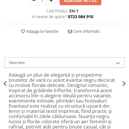
ADAUGA IN COS
Decoratiuni Craciun
Cod Produs:
EH-1
Sweet Wonderland
Ai nevoie de ajutor?
0723 084 910
Crengute Decorative
Decoratiuni Muzicale
Adauga la Favorite
Cere informatii
Decoratiuni Luminoase
Coronite & Ghirlande
Aromaterapie Craciun
Felicitari, Cutii si Pungi de Cadou
Descriere
Adaugă un plus de eleganță și prospețime
ținutelor de vară cu acest evantai negru decorat
cu motive florale delicate. Designul romantic,
inspirat de grădinile înflorite, transformă acest
accesoriu într-o alegere ideală pentru vacanțe,
evenimente estivale, plimbări sau festivaluri.
Evantaiul este realizat cu structură ușoară din
lemn și material textil imprimat, fiind practic și
confortabil în zilele călduroase. Nuanța negru
lucios și florile colorate oferă un aer feminin și
rafinat, potrivit atât pentru ținute casual, cât și