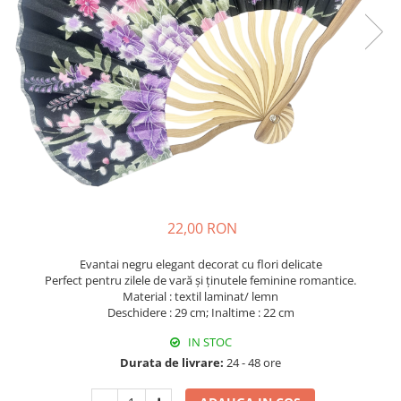
Fructiere & Cosuri
Papioane Cu Model
Pahare
De Birou
Cravate
Accesorii Bar
Textile
Cravate Ascot Matase
Accesorii Servire Argintate
Esarfe Matase & Vascoza
Cutii Muzicale
Depozitare Alimente &
Bretele
Mic Mobilier & Organizare
Condimente
Palarii
Aromaterapie
Utile In Bucatarie
Butoni & Ace De Cravata
De Gradina
Bijuterii
De Sezon
Portofele & Genti
Esarfe Toamna & Iarna
Primavara & Paste
22,00 RON
ACCESORII UTILE
De Toamna
Evantai negru elegant decorat cu flori delicate
De Craciun
Perfect pentru zilele de vară și ținutele feminine romantice.
Figurine Spargatorul De Nuci
Material : textil laminat/ lemn
Deschidere : 29 cm; Inaltime : 22 cm
Figurine & Plusuri
IN STOC
Servire Masa Craciun
Durata de livrare:
24 - 48 ore
Decoratiuni Brad
Cani & Cesti Craciun