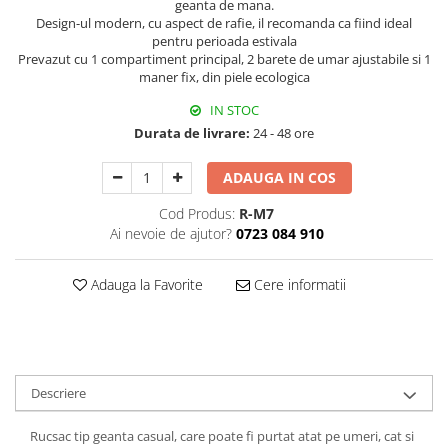
geanta de mana.
Decoratiuni Craciun
Design-ul modern, cu aspect de rafie, il recomanda ca fiind ideal
Sweet Wonderland
pentru perioada estivala
Prevazut cu 1 compartiment principal, 2 barete de umar ajustabile si 1
Crengute Decorative
maner fix, din piele ecologica
Decoratiuni Muzicale
IN STOC
Decoratiuni Luminoase
Durata de livrare:
24 - 48 ore
Coronite & Ghirlande
Aromaterapie Craciun
ADAUGA IN COS
Felicitari, Cutii si Pungi de Cadou
Cod Produs:
R-M7
Ai nevoie de ajutor?
0723 084 910
Adauga la Favorite
Cere informatii
Descriere
Rucsac tip geanta casual, care poate fi purtat atat pe umeri, cat si