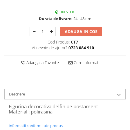
Decoratiuni Craciun
Sweet Wonderland
IN STOC
Durata de livrare:
24 - 48 ore
Crengute Decorative
Decoratiuni Muzicale
ADAUGA IN COS
Decoratiuni Luminoase
Coronite & Ghirlande
Cod Produs:
CT7
Ai nevoie de ajutor?
0723 084 910
Aromaterapie Craciun
Felicitari, Cutii si Pungi de Cadou
Adauga la Favorite
Cere informatii
Descriere
Figurina decorativa delfin pe postament
Material : polirasina
Informatii conformitate produs