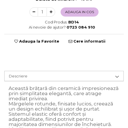
Sweet Wonderland
ADAUGA IN COS
Crengute Decorative
Decoratiuni Muzicale
Cod Produs:
BD14
Ai nevoie de ajutor?
0723 084 910
Decoratiuni Luminoase
Coronite & Ghirlande
Aromaterapie Craciun
Adauga la Favorite
Cere informatii
Felicitari, Cutii si Pungi de Cadou
Descriere
Această brățară din ceramică impresionează
prin simplitatea elegantă, care atrage
imediat privirea.
Mărgelele rotunde, finisate lucios, creează
un design echilibrat și ușor de purtat.
Sistemul elastic oferă confort și
adaptabilitate, fiind potrivit pentru
majoritatea dimensiunilor de încheietură.