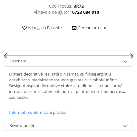
Decoratiuni Craciun
Cod Produs:
BR72
Sweet Wonderland
Ai nevoie de ajutor?
0723 084 910
Crengute Decorative
Adauga la Favorite
Cere informatii
Decoratiuni Muzicale
Decoratiuni Luminoase
Coronite & Ghirlande
Aromaterapie Craciun
Felicitari, Cutii si Pungi de Cadou
Descriere
Brățară decorativă realizată din zamac, cu finisaj argintiu
antichizat și medalioane rotunde gravate cu simbolul infinit.
Designul inspirat din motive etnice și tradiționale o transformă
într-un accesoriu statement, potrivit pentru ținute boeme, casual
sau festival.
Informatii conformitate produs
Review-uri
(0)