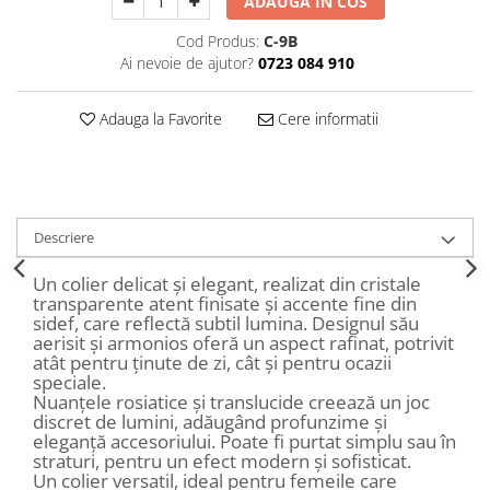
ADAUGA IN COS
Decoratiuni Craciun
Cod Produs:
C-9B
Sweet Wonderland
Ai nevoie de ajutor?
0723 084 910
Crengute Decorative
Decoratiuni Muzicale
Adauga la Favorite
Cere informatii
Decoratiuni Luminoase
Coronite & Ghirlande
Aromaterapie Craciun
Felicitari, Cutii si Pungi de Cadou
Descriere
Un colier delicat și elegant, realizat din cristale
transparente atent finisate și accente fine din
sidef, care reflectă subtil lumina. Designul său
aerisit și armonios oferă un aspect rafinat, potrivit
atât pentru ținute de zi, cât și pentru ocazii
speciale.
Nuanțele rosiatice și translucide creează un joc
discret de lumini, adăugând profunzime și
eleganță accesoriului. Poate fi purtat simplu sau în
straturi, pentru un efect modern și sofisticat.
Un colier versatil, ideal pentru femeile care