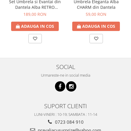
Set Umbrela si Evantai din
Umbrela Eleganta Alba
Dantela Alba RETRO
CHARM din Dantela
ROMANCE
189,00 RON
59,00 RON
ADAUGA IN COS
ADAUGA IN COS
SOCIAL
Urmareste-ne in social media
SUPORT CLIENTI
LUNI-VINERI : 10-19; SAMBATA : 11-14
0723 084 910
pravaliacusurprize@yahoo.com