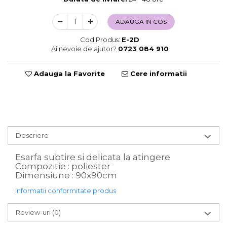
Sweet Wonderland
ADAUGA IN COS
Crengute Decorative
Decoratiuni Muzicale
Cod Produs:
E-2D
Decoratiuni Luminoase
Ai nevoie de ajutor?
0723 084 910
Coronite & Ghirlande
Aromaterapie Craciun
Adauga la Favorite
Cere informatii
Felicitari, Cutii si Pungi de Cadou
Descriere
Esarfa subtire si delicata la atingere
Compozitie : poliester
Dimensiune : 90x90cm
Informatii conformitate produs
Review-uri
(0)