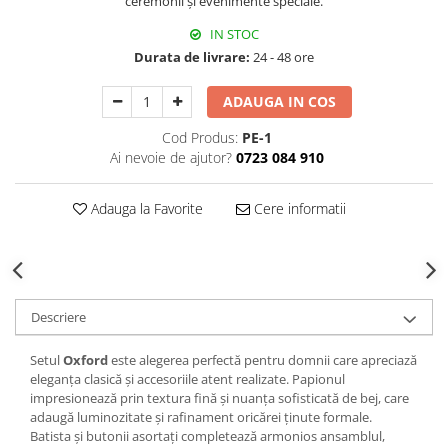
ceremonii și evenimente speciale.
Decoratiuni Craciun
IN STOC
Sweet Wonderland
Durata de livrare:
24 - 48 ore
Crengute Decorative
Decoratiuni Muzicale
ADAUGA IN COS
Decoratiuni Luminoase
Cod Produs:
PE-1
Coronite & Ghirlande
Ai nevoie de ajutor?
0723 084 910
Aromaterapie Craciun
Felicitari, Cutii si Pungi de Cadou
Adauga la Favorite
Cere informatii
Descriere
Setul
Oxford
este alegerea perfectă pentru domnii care apreciază
eleganța clasică și accesoriile atent realizate. Papionul
impresionează prin textura fină și nuanța sofisticată de bej, care
adaugă luminozitate și rafinament oricărei ținute formale.
Batista și butonii asortați completează armonios ansamblul,