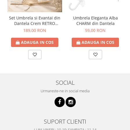
Set Umbrela si Evantai din
Umbrela Eleganta Alba
Dantela Crem RETRO
CHARM din Dantela
ROMANCE
189,00 RON
59,00 RON
ADAUGA IN COS
ADAUGA IN COS
SOCIAL
Urmareste-ne in social media
SUPORT CLIENTI
LUNI-VINERI : 10-19; SAMBATA : 11-14