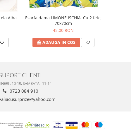
tela Alba
Esarfa dama LIMONE ISCHIA, Cu 2 fete,
Esarfa uni
70x70cm
45,00 RON
ADAUGA IN COS
A
SUPORT CLIENTI
INERI : 10-19; SAMBATA : 11-14
0723 084 910
valiacusurprize@yahoo.com