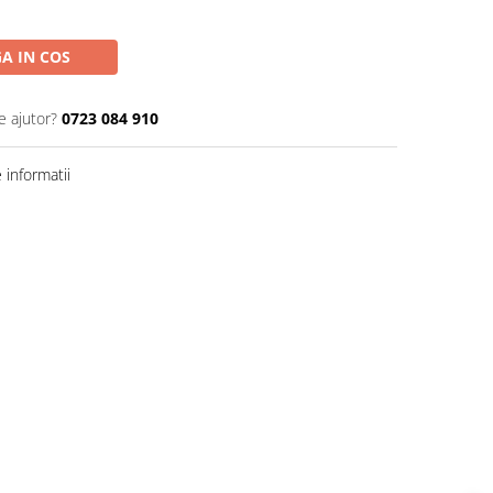
A IN COS
e ajutor?
0723 084 910
informatii