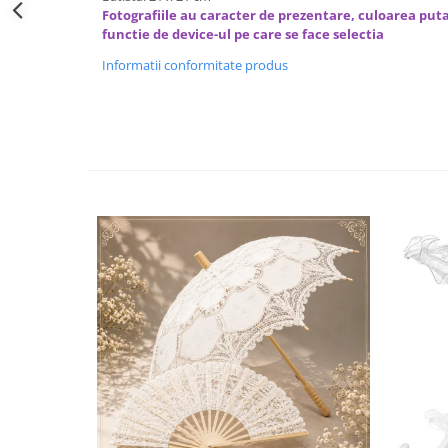
Decoratiuni Craciun
Fotografiile au caracter de prezentare, culoarea puta
functie de device-ul pe care se face selectia
Sweet Wonderland
Crengute Decorative
Informatii conformitate produs
Decoratiuni Muzicale
Decoratiuni Luminoase
Coronite & Ghirlande
Aromaterapie Craciun
Felicitari, Cutii si Pungi de Cadou