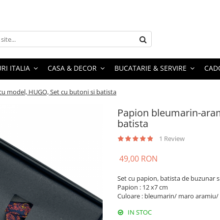
RI ITALIA
CASA & DECOR
BUCATARIE & SERVIRE
CADO
u model, HUGO, Set cu butoni si batista
Papion bleumarin-aram
batista
1 Review
49,00 RON
Set cu papion, batista de buzunar s
Papion : 12 x7 cm
Culoare : bleumarin/ maro aramiu/
IN STOC