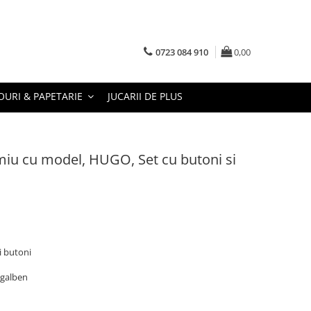
0723 084 910
0,00
URI & PAPETARIE
JUCARII DE PLUS
iu cu model, HUGO, Set cu butoni si
i butoni
 galben