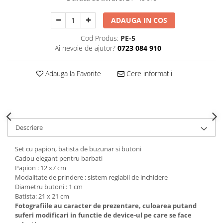
Decoratiuni Craciun
Sweet Wonderland
ADAUGA IN COS
Crengute Decorative
Cod Produs:
PE-5
Decoratiuni Muzicale
Ai nevoie de ajutor?
0723 084 910
Decoratiuni Luminoase
Coronite & Ghirlande
Adauga la Favorite
Cere informatii
Aromaterapie Craciun
Felicitari, Cutii si Pungi de Cadou
Descriere
Set cu papion, batista de buzunar si butoni
Cadou elegant pentru barbati
Papion : 12 x7 cm
Modalitate de prindere : sistem reglabil de inchidere
Diametru butoni : 1 cm
Batista: 21 x 21 cm
Fotografiile au caracter de prezentare, culoarea putand
suferi modificari in functie de device-ul pe care se face