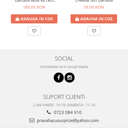
Dantela Alba RETRO
CHARM din Dantela
ROMANCE
189,00 RON
59,00 RON
ADAUGA IN COS
ADAUGA IN COS
SOCIAL
Urmareste-ne in social media
SUPORT CLIENTI
LUNI-VINERI : 10-19; SAMBATA : 11-14
0723 084 910
pravaliacusurprize@yahoo.com