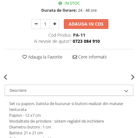
IN STOC
Decoratiuni Craciun
Durata de livrare:
24 - 48 ore
Sweet Wonderland
Crengute Decorative
ADAUGA IN COS
Decoratiuni Muzicale
Cod Produs:
PA-11
Decoratiuni Luminoase
Ai nevoie de ajutor?
0723 084 910
Coronite & Ghirlande
Aromaterapie Craciun
Adauga la Favorite
Cere informatii
Felicitari, Cutii si Pungi de Cadou
Descriere
Set cu papion, batista de buzunar si butoni realizat din matase
texturata
Papion : 12 x7 cm
Modalitate de prindere : sistem reglabil de inchidere
Diametru butoni : 1 cm
Batista: 21 x 21 cm