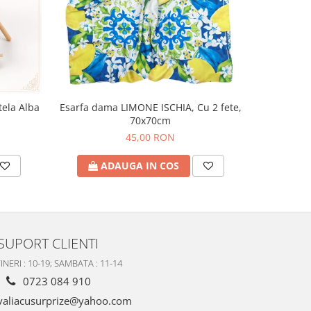
tela Alba
Esarfa dama LIMONE ISCHIA, Cu 2 fete,
Esarfa uni
70x70cm
45,00 RON
ADAUGA IN COS
A
SUPORT CLIENTI
INERI : 10-19; SAMBATA : 11-14
0723 084 910
valiacusurprize@yahoo.com