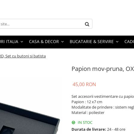
RI ITALIA
CASA & DECOR
BUCATARIE & SERVIRE
CADO
 Set cu butoni si batista
Papion mov-pruna, OXF
45,00 RON
Set accesorii vestimentare cu papio
Papion : 12 x7 cm
Modalitate de prindere : sistem regl
Material : poliester
IN STOC
Durata de livrare:
24 - 48 ore