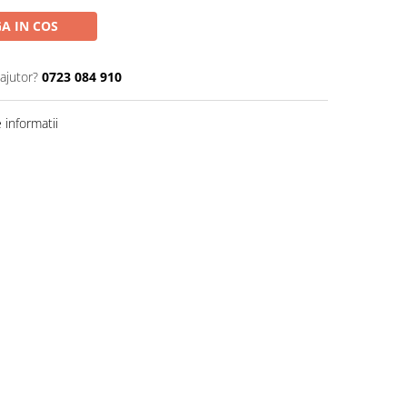
A IN COS
ajutor?
0723 084 910
informatii