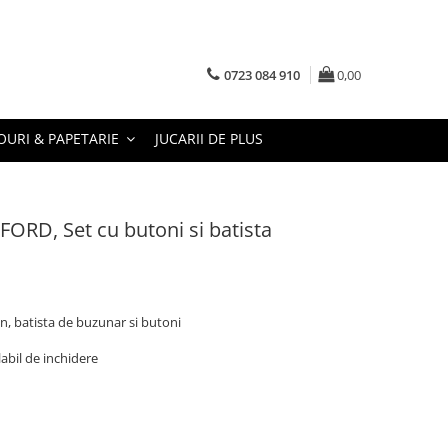
0723 084 910
0,00
URI & PAPETARIE
JUCARII DE PLUS
ORD, Set cu butoni si batista
n, batista de buzunar si butoni
abil de inchidere