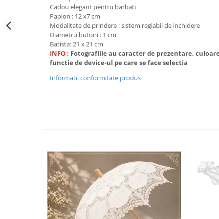
Decoratiuni Craciun
Cadou elegant pentru barbati
Papion : 12 x7 cm
Sweet Wonderland
Modalitate de prindere : sistem reglabil de inchidere
Crengute Decorative
Diametru butoni : 1 cm
Batista: 21 x 21 cm
Decoratiuni Muzicale
INFO
: Fotografiile au caracter de prezentare, culoar
Decoratiuni Luminoase
functie de device-ul pe care se face selectia
Coronite & Ghirlande
Informatii conformitate produs
Aromaterapie Craciun
Felicitari, Cutii si Pungi de Cadou