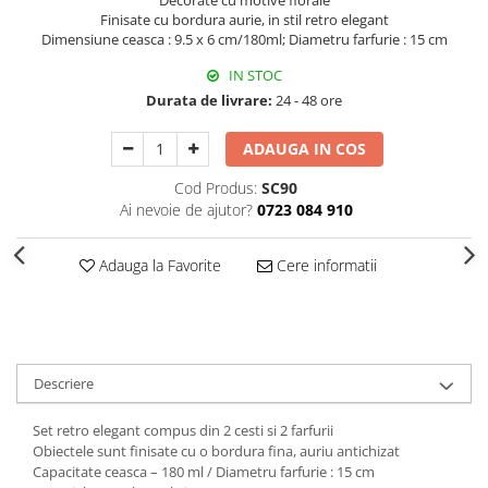
Decorate cu motive florale
Decoratiuni Craciun
Finisate cu bordura aurie, in stil retro elegant
Dimensiune ceasca : 9.5 x 6 cm/180ml; Diametru farfurie : 15 cm
Sweet Wonderland
Crengute Decorative
IN STOC
Decoratiuni Muzicale
Durata de livrare:
24 - 48 ore
Decoratiuni Luminoase
ADAUGA IN COS
Coronite & Ghirlande
Aromaterapie Craciun
Cod Produs:
SC90
Ai nevoie de ajutor?
0723 084 910
Felicitari, Cutii si Pungi de Cadou
Adauga la Favorite
Cere informatii
Descriere
Set retro elegant compus din 2 cesti si 2 farfurii
Obiectele sunt finisate cu o bordura fina, auriu antichizat
Capacitate ceasca – 180 ml / Diametru farfurie : 15 cm