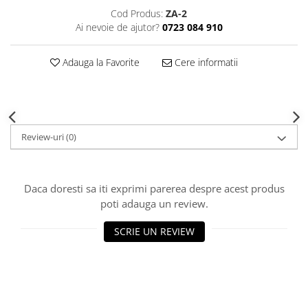
Decoratiuni Craciun
Cod Produs:
ZA-2
Sweet Wonderland
Ai nevoie de ajutor?
0723 084 910
Crengute Decorative
Adauga la Favorite
Cere informatii
Decoratiuni Muzicale
Decoratiuni Luminoase
Coronite & Ghirlande
Aromaterapie Craciun
Felicitari, Cutii si Pungi de Cadou
Review-uri
(0)
Daca doresti sa iti exprimi parerea despre acest produs
poti adauga un review.
SCRIE UN REVIEW