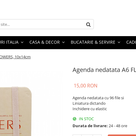
RI ITALIA
CASA & DECOR
BUCATARIE & SERVIRE
CADO
LOWERS, 10x14cm
Agenda nedatata A6 
15,00 RON
Agenda nedatata cu 96 file si
Liniatura dictando
Inchidere cu elastic
IN STOC
Durata de livrare:
24 - 48 ore