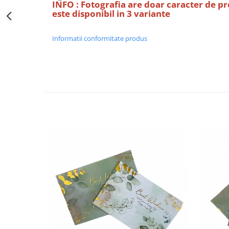
INFO : Fotografia are doar caracter de p
Decoratiuni Craciun
este disponibil in 3 variante
Sweet Wonderland
Crengute Decorative
Informatii conformitate produs
Decoratiuni Muzicale
Decoratiuni Luminoase
Coronite & Ghirlande
Aromaterapie Craciun
Felicitari, Cutii si Pungi de Cadou