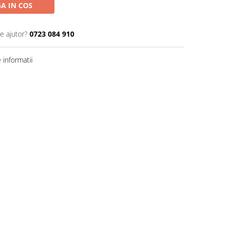
A IN COS
e ajutor?
0723 084 910
informatii