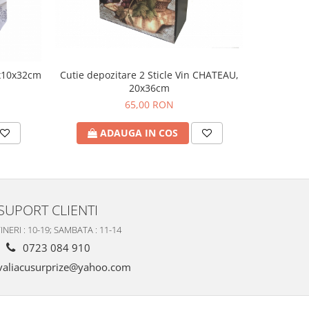
x10x32cm
Cutie depozitare 2 Sticle Vin CHATEAU,
Set Stilo
20x36cm
W
65,00 RON
ADAUGA IN COS
A
SUPORT CLIENTI
INERI : 10-19; SAMBATA : 11-14
0723 084 910
valiacusurprize@yahoo.com