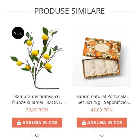
PRODUSE SIMILARE
NOU
Ramura decorativa cu
Sapun natural Portocala,
frunze si lamai LIMONE,
Set 3x125g - Saponificio
65cm
Artigianale Fiorentino
39,00 RON
42,00 RON
ADAUGA IN COS
ADAUGA IN COS