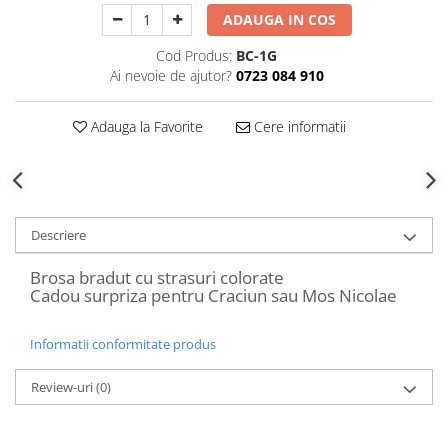
Decoratiuni Craciun
ADAUGA IN COS
Sweet Wonderland
Cod Produs:
BC-1G
Crengute Decorative
Ai nevoie de ajutor?
0723 084 910
Decoratiuni Muzicale
Decoratiuni Luminoase
Adauga la Favorite
Cere informatii
Coronite & Ghirlande
Aromaterapie Craciun
Felicitari, Cutii si Pungi de Cadou
Descriere
Brosa bradut cu strasuri colorate
Cadou surpriza pentru Craciun sau Mos Nicolae
Informatii conformitate produs
Review-uri
(0)