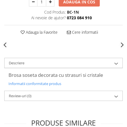
ADAUGA IN COS
Decoratiuni Craciun
Sweet Wonderland
Cod Produs:
BC-1N
Ai nevoie de ajutor?
0723 084 910
Crengute Decorative
Decoratiuni Muzicale
Adauga la Favorite
Cere informatii
Decoratiuni Luminoase
Coronite & Ghirlande
Aromaterapie Craciun
Felicitari, Cutii si Pungi de Cadou
Descriere
Brosa soseta decorata cu strasuri si cristale
Informatii conformitate produs
Review-uri
(0)
PRODUSE SIMILARE