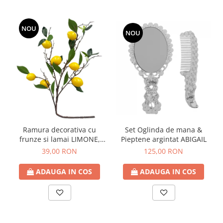
NOU
NOU
Ramura decorativa cu
Set Oglinda de mana &
frunze si lamai LIMONE,
Pieptene argintat ABIGAIL
65cm
39,00 RON
125,00 RON
ADAUGA IN COS
ADAUGA IN COS