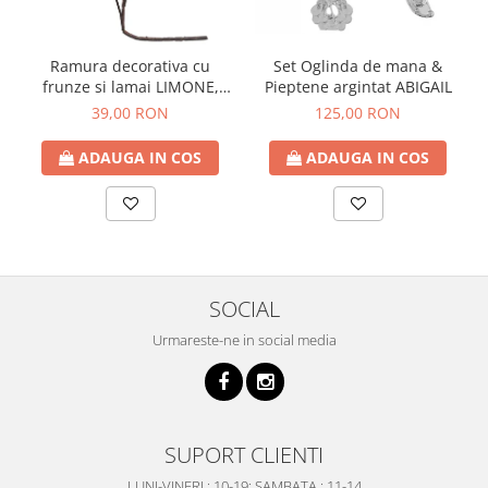
Ramura decorativa cu
Set Oglinda de mana &
frunze si lamai LIMONE,
Pieptene argintat ABIGAIL
65cm
39,00 RON
125,00 RON
ADAUGA IN COS
ADAUGA IN COS
SOCIAL
Urmareste-ne in social media
SUPORT CLIENTI
LUNI-VINERI : 10-19; SAMBATA : 11-14