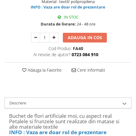
Material : textil/ polipropilena
Decoratiuni Craciun
INFO : Vaza are doar rol de prezentare
Sweet Wonderland
IN STOC
Crengute Decorative
Durata de livrare:
24 - 48 ore
Decoratiuni Muzicale
Decoratiuni Luminoase
ADAUGA IN COS
Coronite & Ghirlande
Cod Produs:
FA40
Aromaterapie Craciun
Ai nevoie de ajutor?
0723 084 910
Felicitari, Cutii si Pungi de Cadou
Adauga la Favorite
Cere informatii
Descriere
Buchet de flori artificiale moi, cu aspect real
Petalele si frunzele sunt realizate din matase si
alte materiale textile
INFO : Vaza are doar rol de prezentare