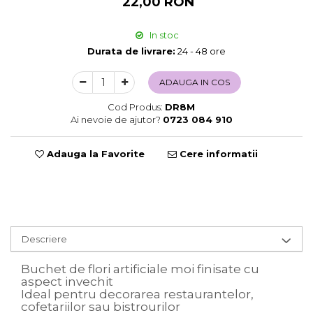
22,00 RON
Sweet Wonderland
Crengute Decorative
In stoc
Decoratiuni Muzicale
Durata de livrare:
24 - 48 ore
Decoratiuni Luminoase
ADAUGA IN COS
Coronite & Ghirlande
Aromaterapie Craciun
Cod Produs:
DR8M
Felicitari, Cutii si Pungi de Cadou
Ai nevoie de ajutor?
0723 084 910
Adauga la Favorite
Cere informatii
Descriere
Buchet de flori artificiale moi finisate cu
aspect invechit
Ideal pentru decorarea restaurantelor,
cofetariilor sau bistrourilor