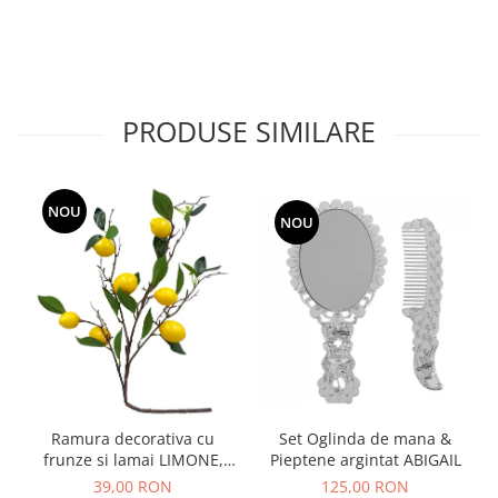
PRODUSE SIMILARE
NOU
NOU
Ramura decorativa cu
Set Oglinda de mana &
frunze si lamai LIMONE,
Pieptene argintat ABIGAIL
65cm
39,00 RON
125,00 RON