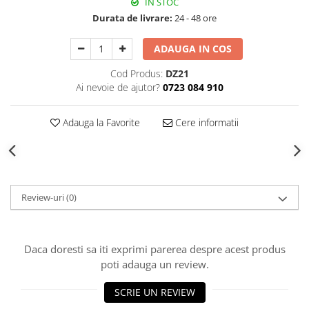
IN STOC
Decoratiuni Craciun
Durata de livrare:
24 - 48 ore
Sweet Wonderland
Crengute Decorative
ADAUGA IN COS
Decoratiuni Muzicale
Cod Produs:
DZ21
Decoratiuni Luminoase
Ai nevoie de ajutor?
0723 084 910
Coronite & Ghirlande
Aromaterapie Craciun
Adauga la Favorite
Cere informatii
Felicitari, Cutii si Pungi de Cadou
Review-uri
(0)
Daca doresti sa iti exprimi parerea despre acest produs
poti adauga un review.
SCRIE UN REVIEW