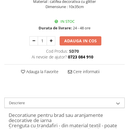
Material : catifea decorativa cu glitter
Decoratiuni Craciun
Dimensiune : 10x35cm
Sweet Wonderland
Crengute Decorative
IN STOC
Decoratiuni Muzicale
Durata de livrare:
24 - 48 ore
Decoratiuni Luminoase
ADAUGA IN COS
Coronite & Ghirlande
Aromaterapie Craciun
Cod Produs:
SD70
Felicitari, Cutii si Pungi de Cadou
Ai nevoie de ajutor?
0723 084 910
Adauga la Favorite
Cere informatii
Descriere
Decoratiune pentru brad sau aranjamente
decorative de iarna
Crenguta cu trandafiri - din material textil - poate