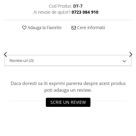
Decoratiuni Craciun
Cod Produs:
DT-7
Sweet Wonderland
Ai nevoie de ajutor?
0723 084 910
Crengute Decorative
Adauga la Favorite
Cere informatii
Decoratiuni Muzicale
Decoratiuni Luminoase
Coronite & Ghirlande
Aromaterapie Craciun
Felicitari, Cutii si Pungi de Cadou
Review-uri
(0)
Daca doresti sa iti exprimi parerea despre acest produs
poti adauga un review.
SCRIE UN REVIEW