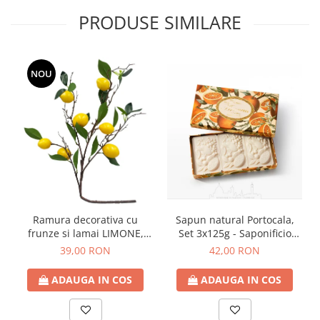
PRODUSE SIMILARE
NOU
Ramura decorativa cu
Sapun natural Portocala,
frunze si lamai LIMONE,
Set 3x125g - Saponificio
65cm
Artigianale Fiorentino
39,00 RON
42,00 RON
ADAUGA IN COS
ADAUGA IN COS