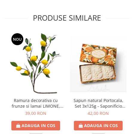
PRODUSE SIMILARE
NOU
Ramura decorativa cu
Sapun natural Portocala,
frunze si lamai LIMONE,
Set 3x125g - Saponificio
65cm
Artigianale Fiorentino
39,00 RON
42,00 RON
ADAUGA IN COS
ADAUGA IN COS