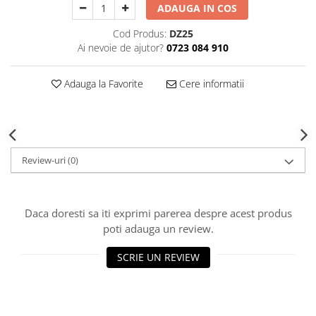
ADAUGA IN COS
Decoratiuni Craciun
Sweet Wonderland
Cod Produs:
DZ25
Crengute Decorative
Ai nevoie de ajutor?
0723 084 910
Decoratiuni Muzicale
Decoratiuni Luminoase
Adauga la Favorite
Cere informatii
Coronite & Ghirlande
Aromaterapie Craciun
Felicitari, Cutii si Pungi de Cadou
Review-uri
(0)
Daca doresti sa iti exprimi parerea despre acest produs
poti adauga un review.
SCRIE UN REVIEW