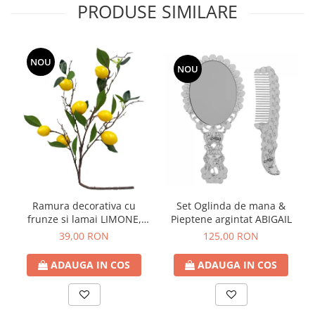
PRODUSE SIMILARE
NOU
NOU
Ramura decorativa cu
Set Oglinda de mana &
frunze si lamai LIMONE,
Pieptene argintat ABIGAIL
65cm
39,00 RON
125,00 RON
ADAUGA IN COS
ADAUGA IN COS