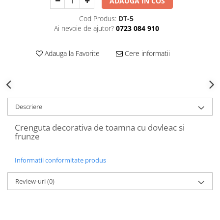
ADAUGA IN COS
Decoratiuni Craciun
Cod Produs:
DT-5
Sweet Wonderland
Ai nevoie de ajutor?
0723 084 910
Crengute Decorative
Decoratiuni Muzicale
Adauga la Favorite
Cere informatii
Decoratiuni Luminoase
Coronite & Ghirlande
Aromaterapie Craciun
Felicitari, Cutii si Pungi de Cadou
Descriere
Crenguta decorativa de toamna cu dovleac si
frunze
Informatii conformitate produs
Review-uri
(0)