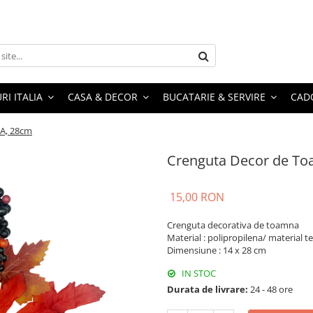
RI ITALIA
CASA & DECOR
BUCATARIE & SERVIRE
CADO
A, 28cm
Crenguta Decor de T
15,00 RON
Crenguta decorativa de toamna
Material : polipropilena/ material te
Dimensiune : 14 x 28 cm
IN STOC
Durata de livrare:
24 - 48 ore