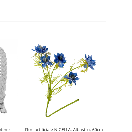
ptene
Flori artificiale NIGELLA, Albastru, 60cm
Carusel m