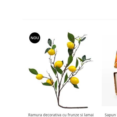
Decoratiuni Craciun
Sweet Wonderland
Crengute Decorative
Decoratiuni Muzicale
Decoratiuni Luminoase
Coronite & Ghirlande
NOU
Aromaterapie Craciun
Felicitari, Cutii si Pungi de Cadou
Sapun 
Ramura decorativa cu frunze si lamai