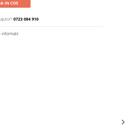
A IN COS
 ajutor?
0723 084 910
informatii