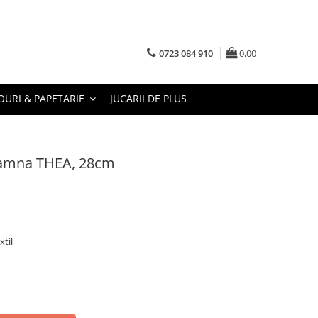
0723 084 910
0,00
URI & PAPETARIE
JUCARII DE PLUS
oamna THEA, 28cm
xtil