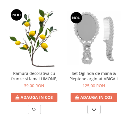
NOU
NOU
Ramura decorativa cu
Set Oglinda de mana &
frunze si lamai LIMONE,
Pieptene argintat ABIGAIL
65cm
39,00 RON
125,00 RON
ADAUGA IN COS
ADAUGA IN COS