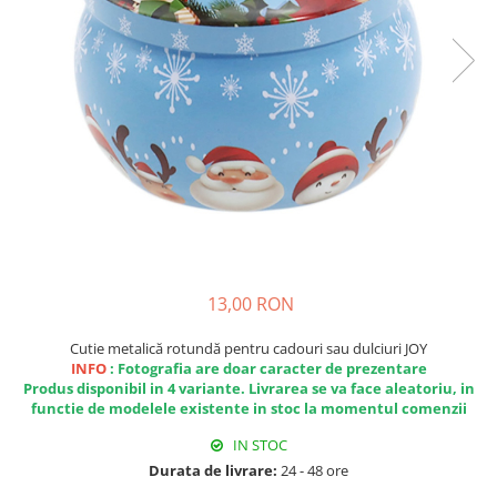
Fructiere & Cosuri
Papioane Cu Model
Pahare
De Birou
Cravate
Accesorii Bar
Textile
Cravate Ascot Matase
Accesorii Servire Argintate
Esarfe Matase & Vascoza
Cutii Muzicale
Depozitare Alimente &
Bretele
Mic Mobilier & Organizare
Condimente
Palarii
Aromaterapie
Utile In Bucatarie
Butoni & Ace De Cravata
De Gradina
Bijuterii
De Sezon
Portofele & Genti
Esarfe Toamna & Iarna
Primavara & Paste
13,00 RON
ACCESORII UTILE
De Toamna
De Craciun
Cutie metalică rotundă pentru cadouri sau dulciuri JOY
Figurine Spargatorul De Nuci
INFO
: Fotografia are doar caracter de prezentare
Produs disponibil in 4 variante. Livrarea se va face aleatoriu, in
Figurine & Plusuri
functie de modelele existente in stoc la momentul comenzii
Servire Masa Craciun
IN STOC
Decoratiuni Brad
Durata de livrare:
24 - 48 ore
Cani & Cesti Craciun