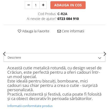
Decoratiuni Craciun
ADAUGA IN COS
Sweet Wonderland
Cod Produs:
C-R2A
Crengute Decorative
Ai nevoie de ajutor?
0723 084 910
Decoratiuni Muzicale
Decoratiuni Luminoase
Adauga la Favorite
Cere informatii
Coronite & Ghirlande
Aromaterapie Craciun
Felicitari, Cutii si Pungi de Cadou
Descriere
Această cutie metalică rotundă, cu design vesel de
Crăciun, este perfectă pentru a oferi cadouri într-
un mod special.
Este ideală pentru biscuiți, bomboane, mici
cadouri sau chiar pentru a crea o cutie - surpriză
personalizată.
Practică, rezistentă și festivă, cutia poate fi folosită
și ca obiect decorativ în perioada sărbătorilor.
Informatii conformitate produs