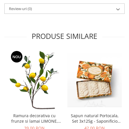
Review-uri
(0)
PRODUSE SIMILARE
NOU
Ramura decorativa cu
Sapun natural Portocala,
frunze si lamai LIMONE,
Set 3x125g - Saponificio
65cm
Artigianale Fiorentino
39,00 RON
42,00 RON