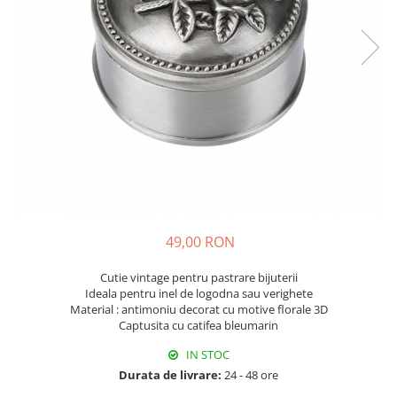
Fructiere & Cosuri
Papioane Cu Model
Pahare
De Birou
Cravate
Accesorii Bar
Textile
Cravate Ascot Matase
Accesorii Servire Argintate
Esarfe Matase & Vascoza
Cutii Muzicale
Depozitare Alimente &
Bretele
Mic Mobilier & Organizare
Condimente
Palarii
Aromaterapie
Utile In Bucatarie
Butoni & Ace De Cravata
De Gradina
Bijuterii
De Sezon
Portofele & Genti
Esarfe Toamna & Iarna
Primavara & Paste
49,00 RON
ACCESORII UTILE
De Toamna
De Craciun
Cutie vintage pentru pastrare bijuterii
Figurine Spargatorul De Nuci
Ideala pentru inel de logodna sau verighete
Material : antimoniu decorat cu motive florale 3D
Figurine & Plusuri
Captusita cu catifea bleumarin
Servire Masa Craciun
IN STOC
Decoratiuni Brad
Durata de livrare:
24 - 48 ore
Cani & Cesti Craciun