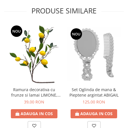
PRODUSE SIMILARE
NOU
NOU
Ramura decorativa cu
Set Oglinda de mana &
frunze si lamai LIMONE,
Pieptene argintat ABIGAIL
65cm
39,00 RON
125,00 RON
ADAUGA IN COS
ADAUGA IN COS