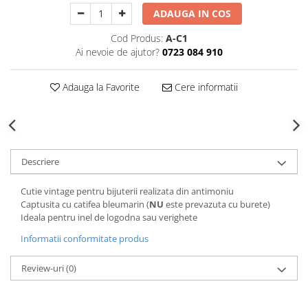
Decoratiuni Craciun
ADAUGA IN COS
Sweet Wonderland
Cod Produs:
A-C1
Crengute Decorative
Ai nevoie de ajutor?
0723 084 910
Decoratiuni Muzicale
Decoratiuni Luminoase
Adauga la Favorite
Cere informatii
Coronite & Ghirlande
Aromaterapie Craciun
Felicitari, Cutii si Pungi de Cadou
Descriere
Cutie vintage pentru bijuterii realizata din antimoniu
Captusita cu catifea bleumarin (
NU
este prevazuta cu burete)
Ideala pentru inel de logodna sau verighete
Informatii conformitate produs
Review-uri
(0)