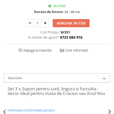
Decoratiuni Craciun
IN STOC
Sweet Wonderland
Durata de livrare:
24 - 48 ore
Crengute Decorative
ADAUGA IN COS
Decoratiuni Muzicale
Decoratiuni Luminoase
Cod Produs:
W391
Coronite & Ghirlande
Ai nevoie de ajutor?
0723 084 910
Aromaterapie Craciun
Felicitari, Cutii si Pungi de Cadou
Adauga la Favorite
Cere informatii
Descriere
Set 3 x Suport pentru cutit, lingura si furculita -
decor ideal pentru masa de Craciun sau Anul Nou
Informatii conformitate produs