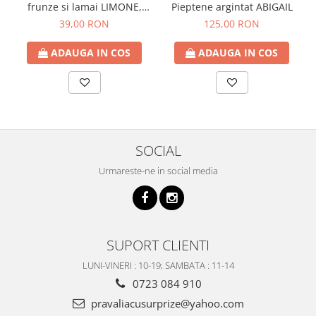
frunze si lamai LIMONE,
Pieptene argintat ABIGAIL
65cm
39,00 RON
125,00 RON
ADAUGA IN COS
ADAUGA IN COS
SOCIAL
Urmareste-ne in social media
SUPORT CLIENTI
LUNI-VINERI : 10-19; SAMBATA : 11-14
0723 084 910
pravaliacusurprize@yahoo.com