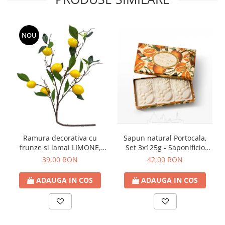
NOU
Ramura decorativa cu
Sapun natural Portocala,
frunze si lamai LIMONE,
Set 3x125g - Saponificio
65cm
Artigianale Fiorentino
39,00 RON
42,00 RON
ADAUGA IN COS
ADAUGA IN COS