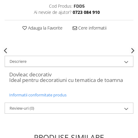
Decoratiuni Craciun
Cod Produs:
FDD5
Sweet Wonderland
Ai nevoie de ajutor?
0723 084 910
Crengute Decorative
Adauga la Favorite
Cere informatii
Decoratiuni Muzicale
Decoratiuni Luminoase
Coronite & Ghirlande
Aromaterapie Craciun
Felicitari, Cutii si Pungi de Cadou
Descriere
Dovleac decorativ
Ideal pentru decoratiuni cu tematica de toamna
Informatii conformitate produs
Review-uri
(0)
PRODUSE SIMILARE