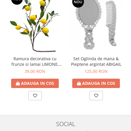
NOU
Ramura decorativa cu
Set Oglinda de mana &
frunze si lamai LIMONE,
Pieptene argintat ABIGAIL
65cm
39,00 RON
125,00 RON
ADAUGA IN COS
ADAUGA IN COS
SOCIAL