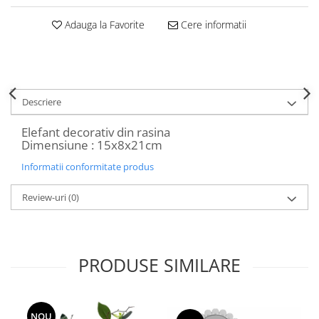
Decoratiuni Craciun
Adauga la Favorite
Cere informatii
Sweet Wonderland
Crengute Decorative
Decoratiuni Muzicale
Decoratiuni Luminoase
Coronite & Ghirlande
Descriere
Aromaterapie Craciun
Elefant decorativ din rasina
Felicitari, Cutii si Pungi de Cadou
Dimensiune : 15x8x21cm
Informatii conformitate produs
Review-uri
(0)
PRODUSE SIMILARE
NOU