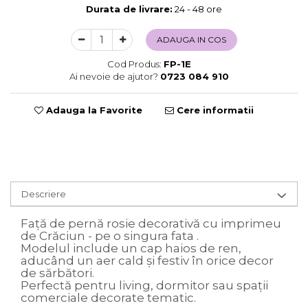
Durata de livrare:
24 - 48 ore
Sweet Wonderland
Crengute Decorative
ADAUGA IN COS
Decoratiuni Muzicale
Cod Produs:
FP-1E
Decoratiuni Luminoase
Ai nevoie de ajutor?
0723 084 910
Coronite & Ghirlande
Aromaterapie Craciun
Adauga la Favorite
Cere informatii
Felicitari, Cutii si Pungi de Cadou
Descriere
Față de pernă rosie decorativă cu imprimeu
de Crăciun - pe o singura fata .
Modelul include un cap haios de ren,
aducând un aer cald și festiv în orice decor
de sărbători.
Perfectă pentru living, dormitor sau spații
comerciale decorate tematic.