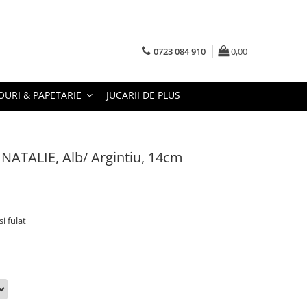
0723 084 910
0,00
URI & PAPETARIE
JUCARII DE PLUS
a NATALIE, Alb/ Argintiu, 14cm
si fulat