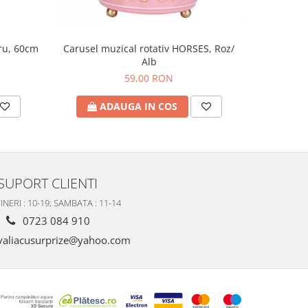
tru, 60cm
Figu
Carusel muzical rotativ HORSES, Roz/
Alb
59,00 RON
A
ADAUGA IN COS
SUPORT CLIENTI
INERI : 10-19; SAMBATA : 11-14
0723 084 910
valiacusurprize@yahoo.com