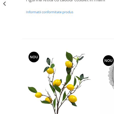
Decoratiuni Craciun
Sweet Wonderland
Informatii conformitate produs
Crengute Decorative
Decoratiuni Muzicale
Decoratiuni Luminoase
Coronite & Ghirlande
Aromaterapie Craciun
Felicitari, Cutii si Pungi de Cadou
NOU
NOU