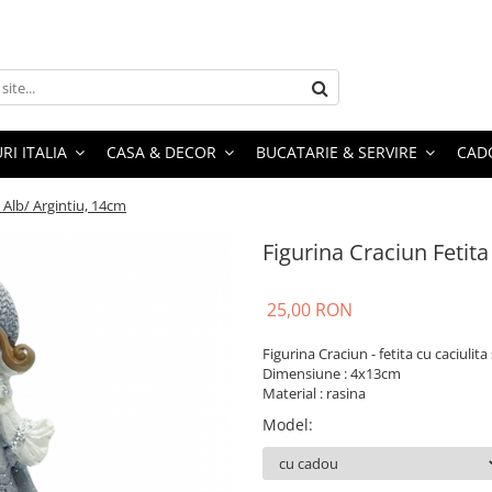
RI ITALIA
CASA & DECOR
BUCATARIE & SERVIRE
CADO
 Alb/ Argintiu, 14cm
Figurina Craciun Fetit
25,00 RON
Figurina Craciun - fetita cu caciulita 
Dimensiune : 4x13cm
Material : rasina
Model
: